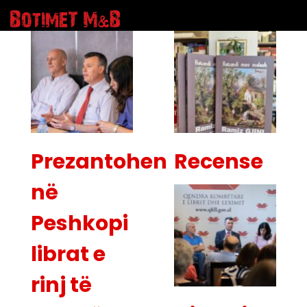
Prezantohen
Recense
në
Peshkopi
librat e
rinj të