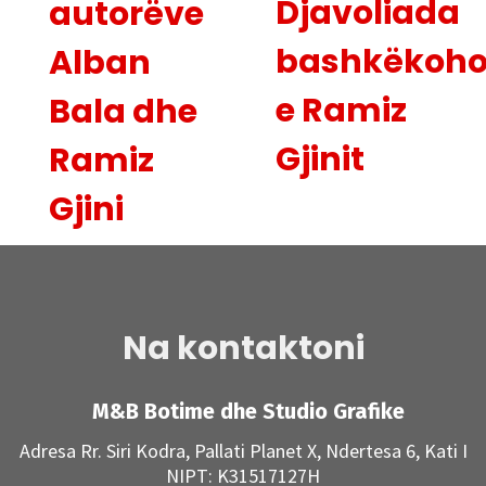
Djavoliada
autorëve
bashkëkoho
Alban
e Ramiz
Bala dhe
Gjinit
Ramiz
Gjini
Na kontaktoni
M&B Botime dhe Studio Grafike
Adresa Rr. Siri Kodra, Pallati Planet X, Ndertesa 6, Kati I
NIPT: K31517127H