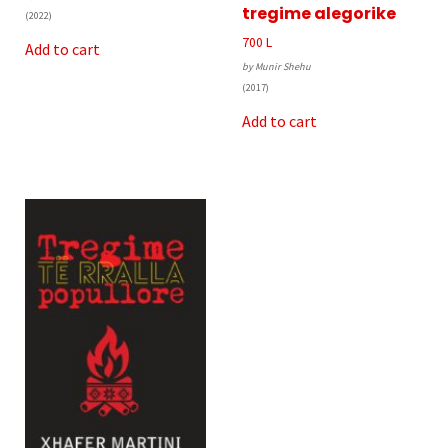
tregime alegorike
(2022)
700
L
Add to cart
by Munir Shehu
(2017)
Add to cart