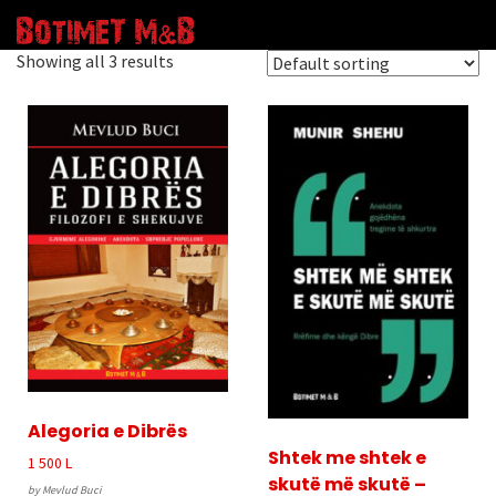
Showing all 3 results
Alegoria e Dibrës
Shtek me shtek e
1 500
L
skutë më skutë –
by Mevlud Buci