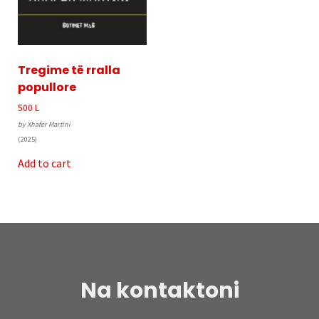
Tregime të rralla
popullore
500
L
by Xhafer Martini
(2025)
Add to cart
Na kontaktoni