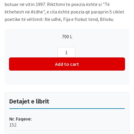
botuar në vitin 1997. Rikthimi te poezia është si "Të
kthehesh në Atdhe", e cila është poezia që paraprin 5 ciklet
poetike të vëllimit: Në udhë, Fija e flokut tënd, Blloku
700
L
I
lindur
bohem
Add to cart
quantity
Detajet e librit
Nr. Faqeve:
152