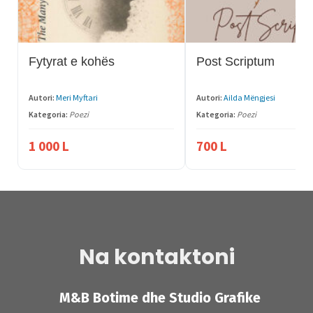
Fytyrat e kohës
Post Scriptum
Autori:
Meri Myftari
Autori:
Ailda Mëngjesi
Kategoria:
Poezi
Kategoria:
Poezi
1 000
L
700
L
Na kontaktoni
M&B Botime dhe Studio Grafike