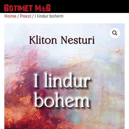
Home
/
Poezi
/ I lindur bohem