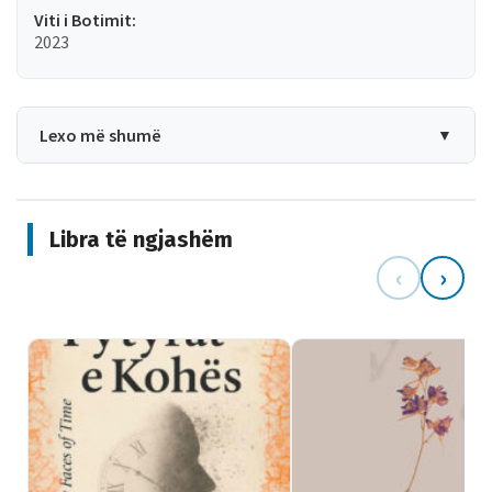
Viti i Botimit:
2023
Lexo më shumë
▼
Libra të ngjashëm
‹
›