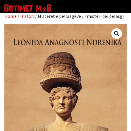
Home
/
Histori
/ Misteret e pellazgëve / I misteri dei pelasgi