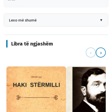
Lexo më shumë
▼
Libra të ngjashëm
‹
›