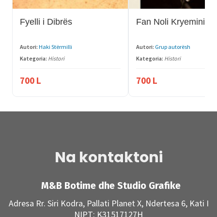
Fyelli i Dibrës
Fan Noli Kryeministë
Autori:
Haki Stërmilli
Autori:
Grup autorësh
Kategoria:
Histori
Kategoria:
Histori
700
L
700
L
Na kontaktoni
M&B Botime dhe Studio Grafike
Adresa Rr. Siri Kodra, Pallati Planet X, Ndertesa 6, Kati I
NIPT: K31517127H