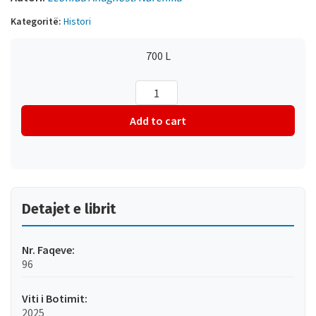
Kategoritë:
Histori
700
L
Misteret
e
pellazgëve
Add to cart
/
I
misteri
dei
pelasgi
quantity
Detajet e librit
Nr. Faqeve:
96
Viti i Botimit:
2025