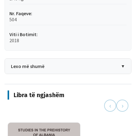
Nr. Faqeve:
504
Viti i Botimit:
2018
Lexo më shumë
▼
Libra të ngjashëm
‹
›